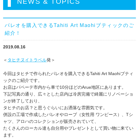
NEWS & TOPICS
パレオを購入できるTahiti Art Maohiブティックのご
紹介！
2019.08.16
＜
タヒチヌイトラベル
発＞
今回はタヒチで作られたパレオを購入できるTahiti Art Maohiブティ
ックのご紹介です。
お店はパペーテ市内から車で10分ほどのArue地区にあります。
下記写真の通り、広々とした店内は冷房完備で綺麗にリノベーショ
ンが終了しており、
タヒチのお店？と思うぐらいにお洒落な雰囲気です。
併設の工場で作成したパレオやローブ（女性用 ワンピース）、Tシ
ャツ、アロハのコレクションが販売されていて、
たくさんのローカル達も自分用やプレゼントとして買い物に来てい
ます。