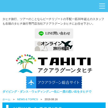
タヒチ旅行、ツアーのことならビーチリゾートの手配一筋30年超えのスタッフ
も在籍のタヒチ旅行専門店
当社アクアラグーンタヒチにお任せ下さい。
LINE問い合わせ
ダイビング・ダンス・ウェディング...一生に一度の思い出をタヒチで
ホーム
>
NEWS & TOPICS
> 2019.08.16