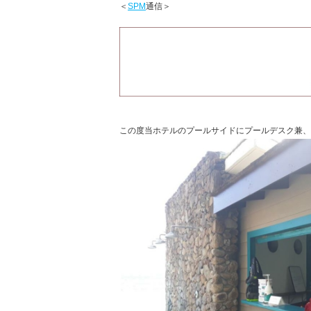
＜
SPM
通信＞
この度当ホテルのプールサイドにプールデスク兼、