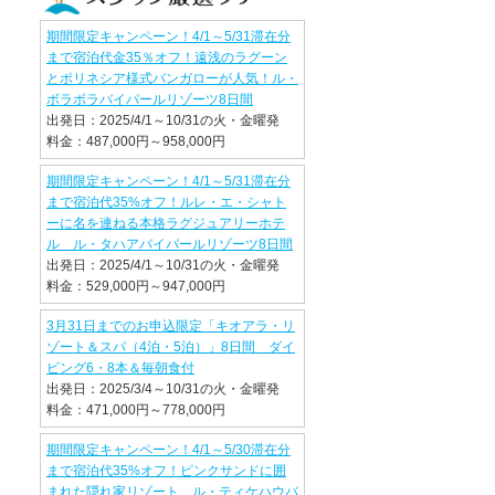
期間限定キャンペーン！4/1～5/31滞在分
まで宿泊代金35％オフ！遠浅のラグーン
とポリネシア様式バンガローが人気！ル・
ボラボラバイパールリゾーツ8日間
出発日：2025/4/1～10/31の火・金曜発
料金：487,000円～958,000円
期間限定キャンペーン！4/1～5/31滞在分
まで宿泊代35%オフ！ルレ・エ・シャト
ーに名を連ねる本格ラグジュアリーホテ
ル ル・タハアバイパールリゾーツ8日間
出発日：2025/4/1～10/31の火・金曜発
料金：529,000円～947,000円
3月31日までのお申込限定「キオアラ・リ
ゾート＆スパ（4泊・5泊）」8日間 ダイ
ビング6・8本＆毎朝食付
出発日：2025/3/4～10/31の火・金曜発
料金：471,000円～778,000円
期間限定キャンペーン！4/1～5/30滞在分
まで宿泊代35%オフ！ピンクサンドに囲
まれた隠れ家リゾート ル・ティケハウバ