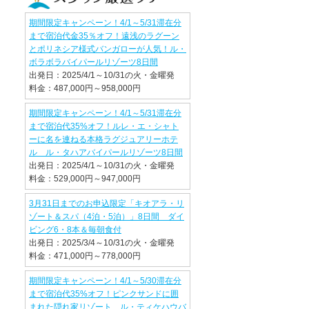
期間限定キャンペーン！4/1～5/31滞在分
まで宿泊代金35％オフ！遠浅のラグーン
とポリネシア様式バンガローが人気！ル・
ボラボラバイパールリゾーツ8日間
出発日：2025/4/1～10/31の火・金曜発
料金：487,000円～958,000円
期間限定キャンペーン！4/1～5/31滞在分
まで宿泊代35%オフ！ルレ・エ・シャト
ーに名を連ねる本格ラグジュアリーホテ
ル ル・タハアバイパールリゾーツ8日間
出発日：2025/4/1～10/31の火・金曜発
料金：529,000円～947,000円
3月31日までのお申込限定「キオアラ・リ
ゾート＆スパ（4泊・5泊）」8日間 ダイ
ビング6・8本＆毎朝食付
出発日：2025/3/4～10/31の火・金曜発
料金：471,000円～778,000円
期間限定キャンペーン！4/1～5/30滞在分
まで宿泊代35%オフ！ピンクサンドに囲
まれた隠れ家リゾート ル・ティケハウバ